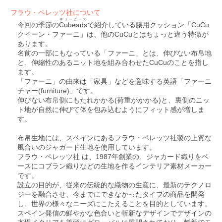
フラウ・ペレッツ社について
キュービーズ
今回の季節の
Cubeads
で紹介している腰用クッション「CuCu
クイーン・ファーニ」は、他のCuCuとはちょっと違う特徴が
あります。
名前の一部にもなっている「ファーニ」とは、伸びない布帛地
と、伸縮性のあるニット地を組み合わせたCuCuのことを指し
ます。
「ファーニ」の由来は「家具」などを意味する英語「ファーニ
チャー(furniture)」です。
伸びない布帛側にもたれかかる(荷重がかかる)と、裏側のニッ
ト地が自然に伸びて体を包み込むようにフィット感が増しま
す。
布帛生地には、スペインにあるフラウ・ペレッツ社製の上質な
風合いのジャガード生地を使用しています。
フラウ・ペレッツ社 は、1987年創業の、ジャカード織りをベ
ースにコブラン織りなどの生地を作るインテリア素材メーカー
です。
設立の目的が、従来の伝統的な織物の生産に、最新のテクノロ
ジーを融合させ、今までにできなかったタイプの商品を開発
し、世界の様々なニーズにこたえることを目的としています。
スペイン発信の鮮やかな色合いと斬新なデザインでデザインの