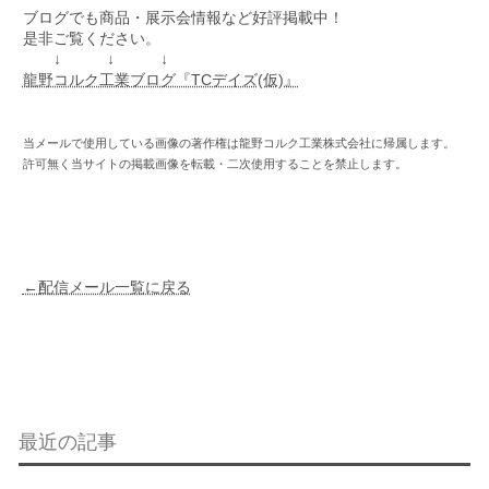
ブログでも商品・展示会情報など好評掲載中！
是非ご覧ください。
↓ ↓ ↓
龍野コルク工業ブログ『TCデイズ(仮)』
当メールで使用している画像の著作権は龍野コルク工業株式会社に帰属します。
許可無く当サイトの掲載画像を転載・二次使用することを禁止します。
←配信メール一覧に戻る
最近の記事