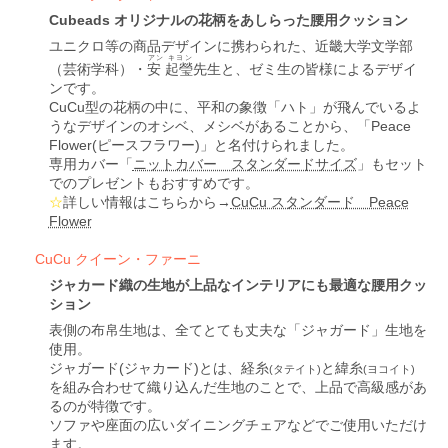
Cubeads オリジナルの花柄をあしらった腰用クッション
ユニクロ等の商品デザインに携わられた、近畿大学文学部
アン キヨン
（芸術学科）・
安 起瑩
先生と、ゼミ生の皆様によるデザイ
ンです。
CuCu型の花柄の中に、平和の象徴「ハト」が飛んでいるよ
うなデザインのオシベ、メシベがあることから、「Peace
Flower(ピースフラワー)」と名付けられました。
専用カバー「
ニットカバー スタンダードサイズ
」もセット
でのプレゼントもおすすめです。
☆
詳しい情報はこちらから→
CuCu スタンダード Peace
Flower
CuCu クイーン・ファーニ
ジャカード織の生地が上品なインテリアにも最適な腰用クッ
ション
表側の布帛生地は、全てとても丈夫な「ジャガード」生地を
使用。
ジャガード(ジャカード)とは、経糸
と緯糸
(タテイト)
(ヨコイト)
を組み合わせて織り込んだ生地のことで、上品で高級感があ
るのが特徴です。
ソファや座面の広いダイニングチェアなどでご使用いただけ
ます。