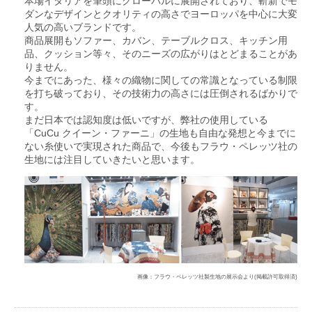
本場イタリアを筆頭にグローバルに展開されており、斬新でモ
ダンなデザインとクオリティの高さでヨーロッパを中心に大変
人気の高いブランドです。
商品展開もソファー、カバン、テーブルクロス、キッチン用
品、クッション等々、そのニーズの広がりはとどまることがあ
りません。
今までにあった、様々の織物に関しての常識となっている制限
を打ち破っており、その技術力の高さには圧倒されるばかりで
す。
まだ日本では認知度は低いですが、弊社の使用している
「CuCu クイーン・ファーニ」の生地も自由な発想と今までに
ない糸使いで実現された商品で、今後もフラウ・ペレッツ社の
生地には注目していきたいと思います。
画像：フラウ・ペレッツ社製生地の展示会より(掲載許可取得済)