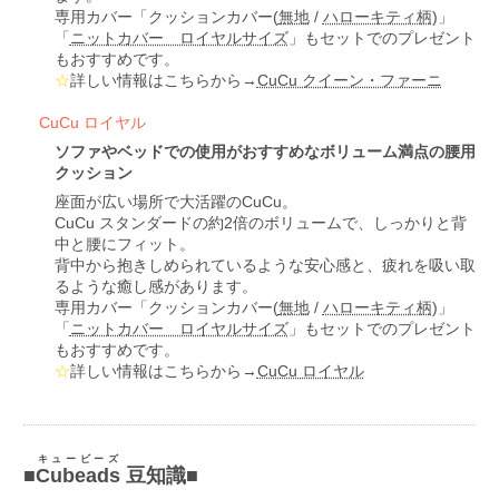
専用カバー「クッションカバー(
無地
/
ハローキティ柄
)」
「
ニットカバー ロイヤルサイズ
」もセットでのプレゼント
もおすすめです。
☆
詳しい情報はこちらから→
CuCu クイーン・ファーニ
CuCu ロイヤル
ソファやベッドでの使用がおすすめなボリューム満点の腰用
クッション
座面が広い場所で大活躍のCuCu。
CuCu スタンダードの約2倍のボリュームで、しっかりと背
中と腰にフィット。
背中から抱きしめられているような安心感と、疲れを吸い取
るような癒し感があります。
専用カバー「クッションカバー(
無地
/
ハローキティ柄
)」
「
ニットカバー ロイヤルサイズ
」もセットでのプレゼント
もおすすめです。
☆
詳しい情報はこちらから→
CuCu ロイヤル
キュービーズ
■
Cubeads
豆知識■