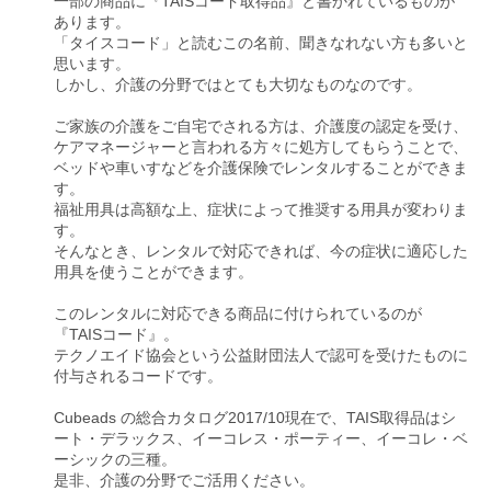
一部の商品に『TAISコード取得品』と書かれているものが
あります。
「タイスコード」と読むこの名前、聞きなれない方も多いと
思います。
しかし、介護の分野ではとても大切なものなのです。
ご家族の介護をご自宅でされる方は、介護度の認定を受け、
ケアマネージャーと言われる方々に処方してもらうことで、
ベッドや車いすなどを介護保険でレンタルすることができま
す。
福祉用具は高額な上、症状によって推奨する用具が変わりま
す。
そんなとき、レンタルで対応できれば、今の症状に適応した
用具を使うことができます。
このレンタルに対応できる商品に付けられているのが
『TAISコード』。
テクノエイド協会という公益財団法人で認可を受けたものに
付与されるコードです。
Cubeads の総合カタログ2017/10現在で、TAIS取得品はシ
ート・デラックス、イーコレス・ポーティー、イーコレ・ベ
ーシックの三種。
是非、介護の分野でご活用ください。