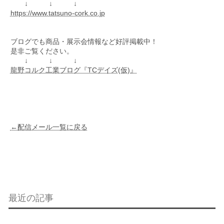
↓ ↓ ↓
https://www.tatsuno-cork.co.jp
ブログでも商品・展示会情報など好評掲載中！
是非ご覧ください。
↓ ↓ ↓
龍野コルク工業ブログ『TCデイズ(仮)』
←配信メール一覧に戻る
最近の記事