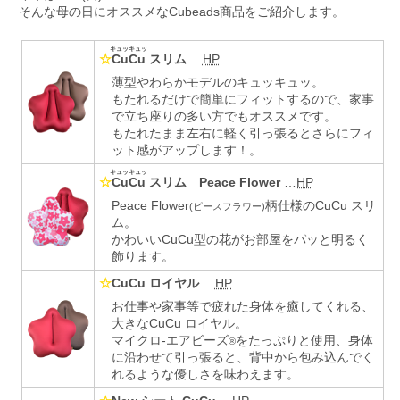
そんな母の日にオススメなCubeads商品をご紹介します。
キュッキュッ
☆
CuCu
スリム
…
HP
薄型やわらかモデルのキュッキュッ。
もたれるだけで簡単にフィットするので、家事
で立ち座りの多い方でもオススメです。
もたれたまま左右に軽く引っ張るとさらにフィ
ット感がアップします！。
キュッキュッ
☆
CuCu
スリム Peace Flower
…
HP
Peace Flower
柄仕様のCuCu スリ
(ピースフラワー)
ム。
かわいいCuCu型の花がお部屋をパッと明るく
飾ります。
☆
CuCu ロイヤル
…
HP
お仕事や家事等で疲れた身体を癒してくれる、
大きなCuCu ロイヤル。
マイクロ-エアビーズ
をたっぷりと使用、身体
®
に沿わせて引っ張ると、背中から包み込んでく
れるような優しさを味わえます。