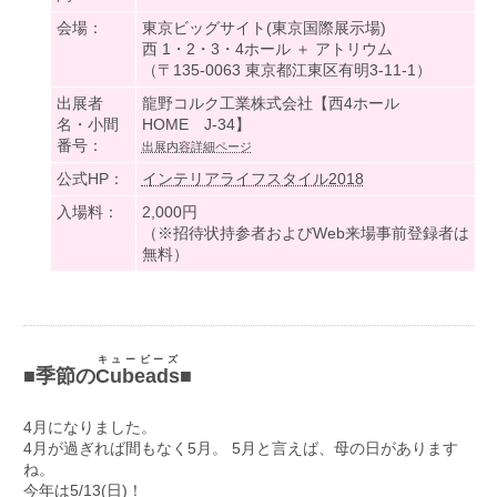
会場：
東京ビッグサイト(東京国際展示場)
西 1・2・3・4ホール ＋ アトリウム
（〒135-0063 東京都江東区有明3-11-1）
出展者
龍野コルク工業株式会社【西4ホール
名・小間
HOME J-34】
番号：
出展内容詳細ページ
公式HP：
インテリアライフスタイル2018
入場料：
2,000円
（※招待状持参者およびWeb来場事前登録者は
無料）
キュービーズ
■季節の
Cubeads
■
4月になりました。
4月が過ぎれば間もなく5月。 5月と言えば、母の日があります
ね。
今年は5/13(日)！